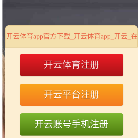
开云体育app官方下载_开云体育app_开云_在
线平台
开云体育注册
开云平台注册
开云账号手机注册